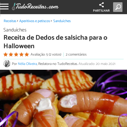
PARTILHAR
Receitas
Aperitivos e petiscos
Sanduíches
Sanduíches
Receita de Dedos de salsicha para o
Halloween
Avaliação: 5 (2 votos)
2 comentários
Por
Nélia Oliveira
, Redatora no TudoReceitas.
Atualizado: 20 maio 2021