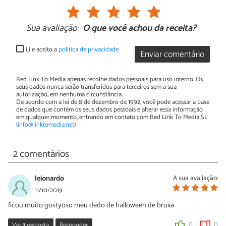
Sua avaliação:
O que você achou da receita?
Li e aceito a
política de privacidade
Enviar comentário
Red Link To Media apenas recolhe dados pessoais para uso interno. Os
seus dados nunca serão transferidos para terceiros sem a sua
autorização, em nenhuma circunstância.
De acordo com a lei de 8 de dezembro de 1992, você pode acessar a base
de dados que contém os seus dados pessoais e alterar essa informação
em qualquer momento, entrando em contato com Red Link To Media SL
(
info@linktomedia.net
)
2 comentários
leionardo
A sua avaliação:
11/10/2019
ficou muito gostyoso meu dedo de halloween de bruxa
Ver
1
resposta
Responder
0
0