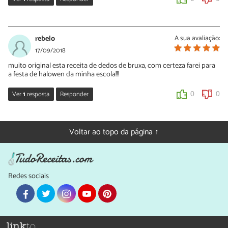
Sara Silva
11/10/2019
rebelo
A sua avaliação:
Oi Leionardo, que bom que você gostou desta receita de dedo de
17/09/2018
salsicha de Halloween! Obrigada pelo seu comentário e continue
muito original esta receita de dedos de bruxa, com certeza farei para
preparando nossas receitas.
a festa de halowen da minha escola!!!
0
0
Ver
1
resposta
Responder
0
0
Sara Silva
17/09/2018
Voltar ao topo da página ↑
Oi Rebelo, que bom que você gostou! Quando preparar esta
receita, suba foto dela pronta 🙂
0
0
Redes sociais