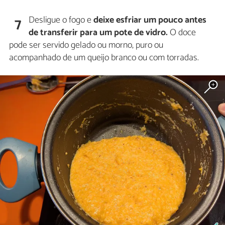
Desligue o fogo e
deixe esfriar um pouco antes
7
de transferir para um pote de vidro.
O doce
pode ser servido gelado ou morno, puro ou
acompanhado de um queijo branco ou com torradas.