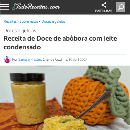
PARTILHAR
Receitas
Sobremesas
Doces e geleias
Doces e geleias
Receita de Doce de abóbora com leite
condensado
Por
Samara Prestes
, Chef de Cozinha.
15 abril 2025