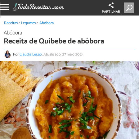
PARTILHAR
Receitas
Legumes
Abóbora
Abóbora
Receita de Quibebe de abóbora
Por
Claudia Leitão
.
Atualizado: 27 maio 2024