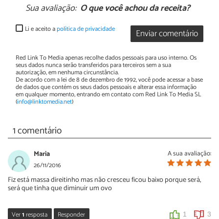
Sua avaliação:
O que você achou da receita?
Li e aceito a
política de privacidade
Enviar comentário
Red Link To Media apenas recolhe dados pessoais para uso interno. Os
seus dados nunca serão transferidos para terceiros sem a sua
autorização, em nenhuma circunstância.
De acordo com a lei de 8 de dezembro de 1992, você pode acessar a base
de dados que contém os seus dados pessoais e alterar essa informação
em qualquer momento, entrando em contato com Red Link To Media SL
(
info@linktomedia.net
)
1 comentário
Maria
A sua avaliação:
26/11/2016
Fiz está massa direitinho mas não cresceu ficou baixo porque será,
será que tinha que diminuir um ovo
Ver
1
resposta
Responder
1
3