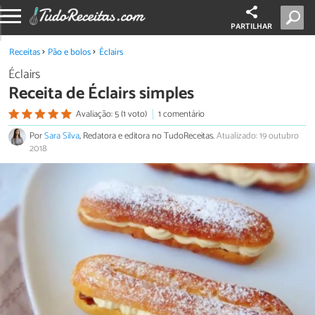
PARTILHAR
Receitas
Pão e bolos
Éclairs
Éclairs
Receita de Éclairs simples
Avaliação: 5 (1 voto)
1 comentário
Por
Sara Silva
, Redatora e editora no TudoReceitas.
Atualizado: 19 outubro
2018