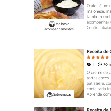
O aioli é um 
maionese, ma
também
conh
acompanhar u
Molhos e
Confira abaix
acompanhamentos
Receita de 
1
30m
O creme de c
tortas doces,
pâtissière,
com
confeitaria f
Aprenda com 
Sobremesas
Receita de 