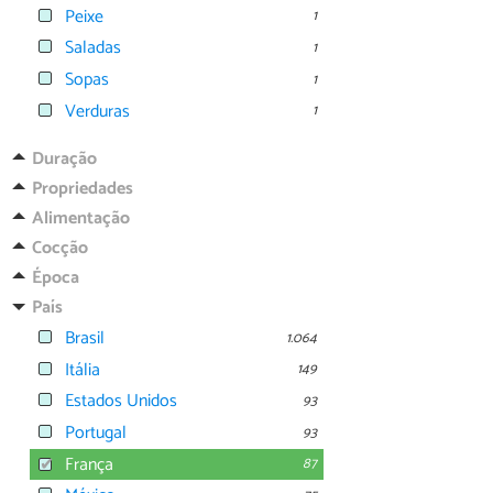
Peixe
1
Saladas
1
Sopas
1
Verduras
1
Duração
Propriedades
Alimentação
Cocção
Época
País
Brasil
1.064
Itália
149
Estados Unidos
93
Portugal
93
França
87