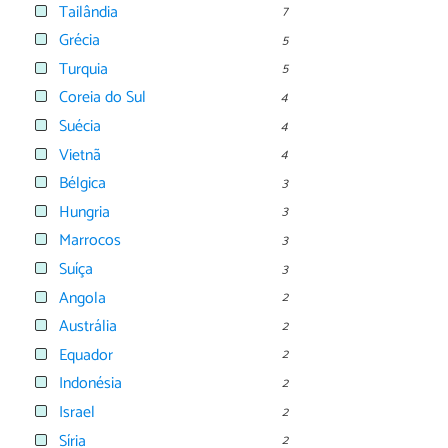
Tailândia
7
Grécia
5
Turquia
5
Coreia do Sul
4
Suécia
4
Vietnã
4
Bélgica
3
Hungria
3
Marrocos
3
Suíça
3
Angola
2
Austrália
2
Equador
2
Indonésia
2
Israel
2
Síria
2