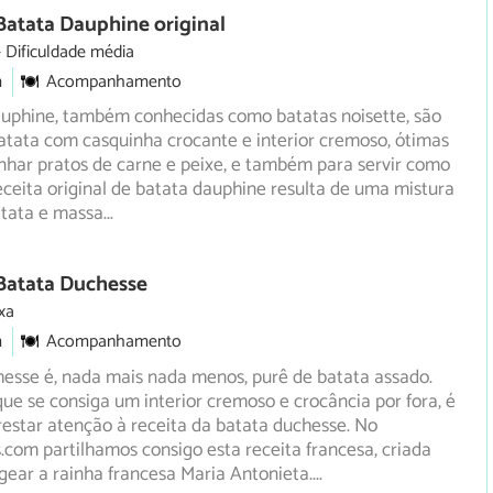
Batata Dauphine original
Dificuldade média
m
Acompanhamento
auphine, também conhecidas como batatas noisette, são
atata com casquinha crocante e interior cremoso, ótimas
ar pratos de carne e peixe, e também para servir como
receita original de batata dauphine resulta de uma mistura
atata e massa
...
 Batata Duchesse
xa
m
Acompanhamento
hesse é, nada mais nada menos, purê de batata assado.
ue se consiga um interior cremoso e crocância por fora, é
estar atenção à receita da batata duchesse. No
com partilhamos consigo esta receita francesa, criada
ear a rainha francesa Maria Antonieta.
...