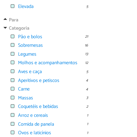
Elevada
5
Para
Categoria
Pão e bolos
21
Sobremesas
16
Legumes
13
Molhos e acompanhamentos
12
Aves e caça
5
Aperitivos e petiscos
4
Carne
4
Massas
3
Coquetéis e bebidas
2
Arroz e cereais
1
Comida de panela
1
Ovos e laticínios
1