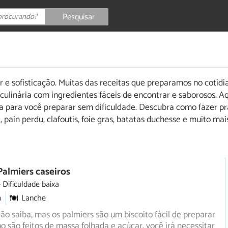
Pesquisar
 e sofisticação. Muitas das receitas que preparamos no cotidi
 culinária com ingredientes fáceis de encontrar e saborosos.
a para você preparar sem dificuldade. Descubra como fazer pr
e, pain perdu, clafoutis, foie gras, batatas duchesse e muito ma
Palmiers caseiros
Dificuldade baixa
m
Lanche
ão saiba, mas os palmiers são um biscoito fácil de preparar
 são feitos de massa folhada e açúcar, você irá necessitar