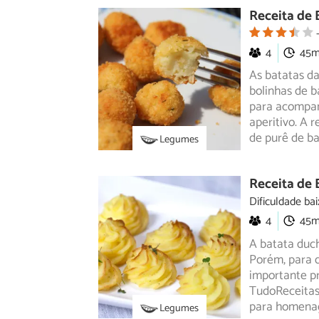
Receita de 
4
45
As batatas d
bolinhas de b
para
acompanh
aperitivo. A 
de purê de b
Legumes
Receita de
Dificuldade bai
4
45
A batata duc
Porém, para q
importante
pr
TudoReceitas.
para homenag
Legumes