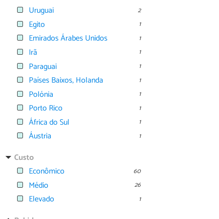
Uruguai
2
Egito
1
Emirados Árabes Unidos
1
Irã
1
Paraguai
1
Países Baixos, Holanda
1
Polónia
1
Porto Rico
1
África do Sul
1
Áustria
1
Custo
Econômico
60
Médio
26
Elevado
1