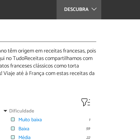
DESCUBRA
ano têm origem em receitas francesas, pois
 Aqui no TudoReceitas compartilhamos com
atos franceses clássicos como torta
is! Viaje até à França com estas receitas da
Dificuldade
Muito baixa
1
Baixa
59
Média
22