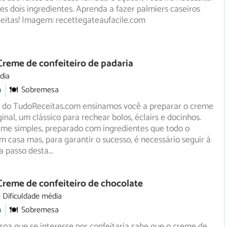
s dois ingredientes. Aprenda a fazer palmiers caseiros
itas! Imagem: recettegateaufacile.com
Creme de confeiteiro de padaria
dia
m
Sobremesa
a do TudoReceitas.com ensinamos você a preparar o creme
ginal, um clássico para rechear bolos, éclairs e docinhos.
eme simples, preparado com ingredientes que todo o
casa mas, para garantir o sucesso, é necessário seguir à
 a passo desta
...
Creme de confeiteiro de chocolate
Dificuldade média
m
Sobremesa
oa que se interesse por confeitaria sabe que o creme de