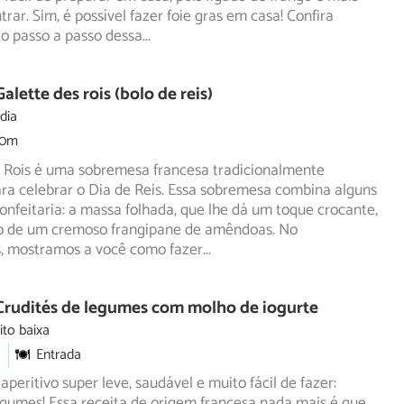
trar. Sim, é possível fazer foie gras em casa! Confira
o passo a passo dessa
...
alette des rois (bolo de reis)
dia
30m
s Rois é uma sobremesa francesa tradicionalmente
ra celebrar o Dia de Reis. Essa sobremesa combina alguns
onfeitaria: a massa folhada, que lhe dá um toque crocante,
o de um cremoso frangipane de amêndoas. No
, mostramos a você como fazer
...
Crudités de legumes com molho de iogurte
ito baixa
Entrada
aperitivo super leve, saudável e muito fácil de fazer:
egumes! Essa receita de origem francesa nada mais é que