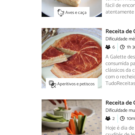
fácil de encon
atentamente 
Aves e caça
Receita de G
Dificuldade mé
6
1h 
A Galette de
consumida pa
clássicos
da c
com o rechei
TudoReceitas
Aperitivos e petiscos
Receita de 
Dificuldade mu
2
10m
Hoje é dia de 
crudités de l