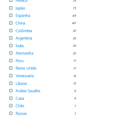
México
75
Japão
73
Espanha
49
China
40
Colômbia
32
Argentina
25
Índia
25
Alemanha
22
Peru
17
Reino Unido
17
Venezuela
15
Líbano
12
Arábia Saudita
9
Cuba
9
Chile
7
Rússia
7