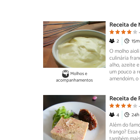
Receita de 
2
15m
O molho aiol
culinária fra
alho, azeite 
um pouco a re
Molhos e
amendoim, o 
acompanhamentos
Receita de 
4
24h
Além do famos
frango? Essa
também
mais 