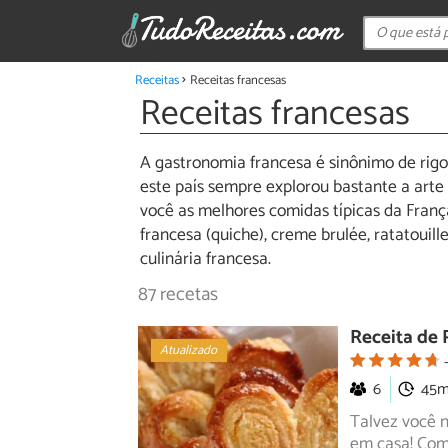
Receitas
Receitas francesas
Receitas francesas
A gastronomia francesa é sinônimo de rigor
este país sempre explorou bastante a arte
você as melhores comidas típicas da Franç
francesa (quiche), creme brulée, ratatouill
culinária francesa.
87 recetas
Receita de 
Atualizado
6
45
Talvez você n
em casa! Como