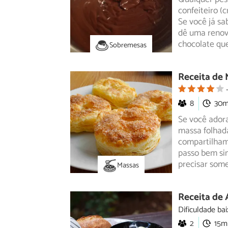
confeiteiro (
Se você já sa
dê uma renov
chocolate qu
Sobremesas
Receita de 
8
30
Se você adora
massa folhada
compartilha
passo bem si
precisar some
Massas
Receita de A
Dificuldade bai
2
15m