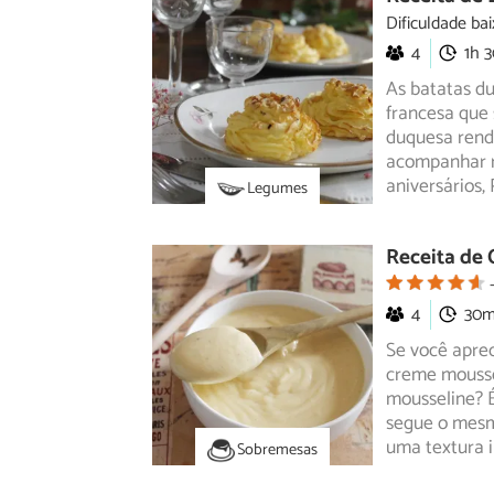
Dificuldade bai
4
1h 
As batatas d
francesa que 
duquesa
rend
acompanhar r
aniversários,
Legumes
Receita de 
4
30
Se você aprec
creme mousse
mousseline?
É
segue o mesm
uma textura 
Sobremesas