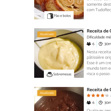
somente deste
com TudoRece
Pão e bolos
Receita de 
Atualizado
Dificuldade mé
6
30
Nesta receit
pâtissière ori
Esse é um cr
mundo tem em 
risca o passo
Sobremesas
Receita de 
Atualizado
6
30
Qualquer pess