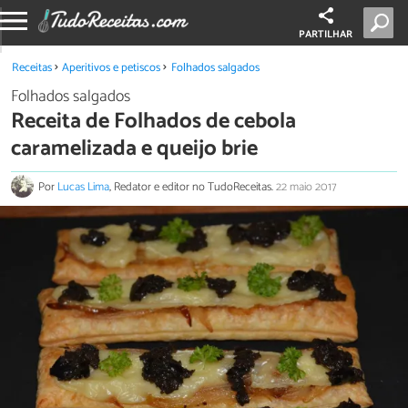
PARTILHAR
Receitas
Aperitivos e petiscos
Folhados salgados
Folhados salgados
Receita de Folhados de cebola
caramelizada e queijo brie
Por
Lucas Lima
, Redator e editor no TudoReceitas.
22 maio 2017