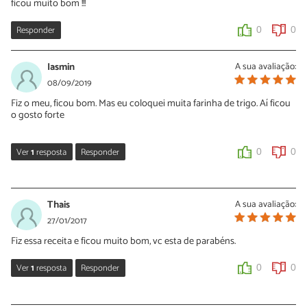
ficou muito bom !!!
Responder
0
0
Iasmin
A sua avaliação:
08/09/2019
Fiz o meu, ficou bom. Mas eu coloquei muita farinha de trigo. Aí ficou
o gosto forte
Ver
1
resposta
Responder
0
0
Sara Silva
09/09/2019
Thais
A sua avaliação:
Oi Iasmin, obrigada pelo seu comentário. Da próxima vez coloque
27/01/2017
menos farinha e suba foto do seu hambúrguer pronto 🙂
Fiz essa receita e ficou muito bom, vc esta de parabéns.
0
0
Ver
1
resposta
Responder
0
0
Nídia Figueira