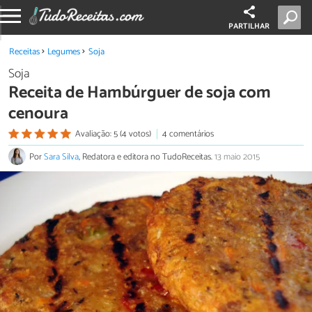
PARTILHAR
Receitas
Legumes
Soja
Soja
Receita de Hambúrguer de soja com
cenoura
Avaliação: 5 (4 votos)
4 comentários
Por
Sara Silva
, Redatora e editora no TudoReceitas.
13 maio 2015