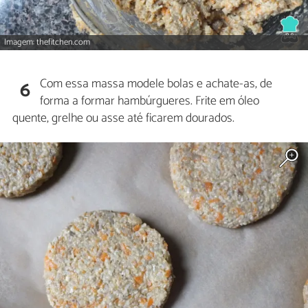
Imagem: thefitchen.com
Com essa massa modele bolas e achate-as, de
6
forma a formar hambúrgueres. Frite em óleo
quente, grelhe ou asse até ficarem dourados.