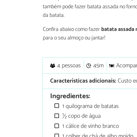
também pode fazer batata assada no forno
da batata.
Confira abaixo como fazer
batata assada 
para o seu almoço ou jantar!
4 pessoas
45m
Acompa
Características adicionais:
Custo e
Ingredientes:
1 quilograma de batatas
½ copo de água
1 cálice de vinho branco
1 colher de chá de alho moído