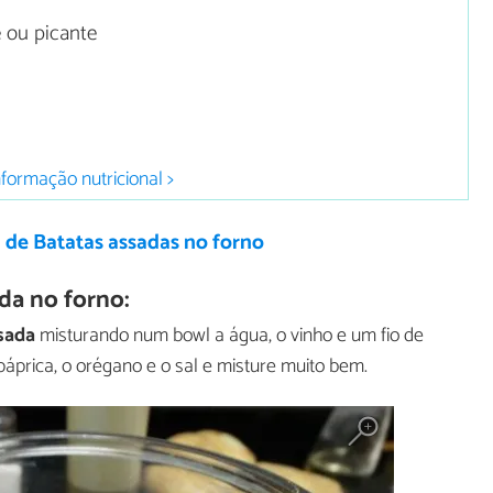
e ou picante
nformação nutricional >
 de Batatas assadas no forno
da no forno:
sada
misturando num bowl a água, o vinho e um fio de
páprica, o orégano e o sal e misture muito bem.