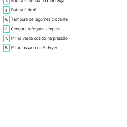
3.
Batata salteada na manteiga
4.
Batata à dorê
5.
Tempura de legumes crocante
6.
Cenoura refogada simples
7.
Milho verde cozido na pressão
8.
Milho assado na AirFryer