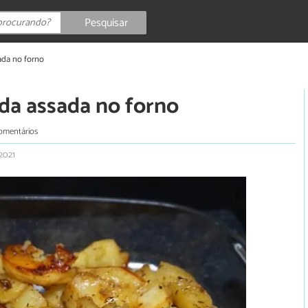
Pesquisar
ada no forno
ada assada no forno
omentários
 2021