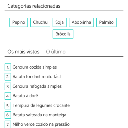
Categorias relacionadas
Pepino
Chuchu
Soja
Abobrinha
Palmito
Brócolis
Os mais vistos
O último
1.
Cenoura cozida simples
2.
Batata fondant muito fácil
3.
Cenoura refogada simples
4.
Batata à dorê
5.
Tempura de legumes crocante
6.
Batata salteada na manteiga
7.
Milho verde cozido na pressão