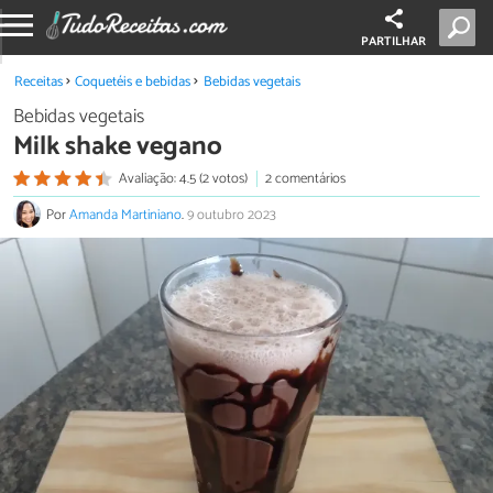
PARTILHAR
Receitas
Coquetéis e bebidas
Bebidas vegetais
Bebidas vegetais
Milk shake vegano
Avaliação: 4.5 (2 votos)
2 comentários
Por
Amanda Martiniano
.
9 outubro 2023