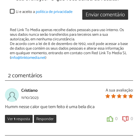
Li e aceito a
política de privacidade
Enviar comentário
Red Link To Media apenas recolhe dados pessoais para uso interno. Os
seus dados nunca serão transferidos para terceiros sem a sua
autorização, em nenhuma circunstância.
De acordo com a lei de 8 de dezembro de 1992, você pode acessar a base
de dados que contém os seus dados pessoais e alterar essa informação
em qualquer momento, entrando em contato com Red Link To Media SL
(
info@linktomedia.net
)
2 comentários
Cristiano
A sua avaliação:
11/10/2023
Humm nesse calor que tem feito é uma bela dica
Ver
1
resposta
Responder
0
0
Amanda Martiniano