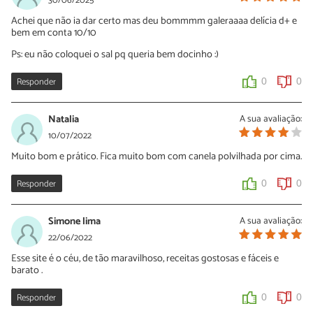
30/06/2025
Achei que não ia dar certo mas deu bommmm galeraaaa delícia d+ e
bem em conta 10/10
Ps: eu não coloquei o sal pq queria bem docinho :)
Responder
0
0
Natalia
A sua avaliação:
10/07/2022
Muito bom e prático. Fica muito bom com canela polvilhada por cima.
Responder
0
0
Simone lima
A sua avaliação:
22/06/2022
Esse site é o céu, de tão maravilhoso, receitas gostosas e fáceis e
barato .
Responder
0
0