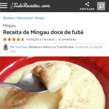
PARTILHAR
Receitas
Sobremesas
Mingau
Mingau
Receita de Mingau doce de fubá
Avaliação: 4.7 (6 votos)
6 comentários
Por
Sara Silva
, Redatora e editora no TudoReceitas.
Atualizado: 20 agosto
2021