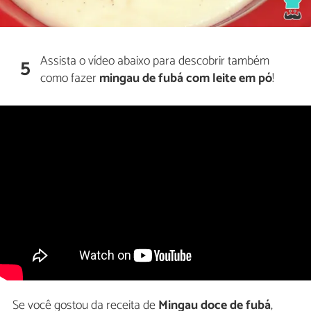
Assista o vídeo abaixo para descobrir também
5
como fazer
mingau de fubá com leite em pó
!
Se você gostou da receita de
Mingau doce de fubá
,