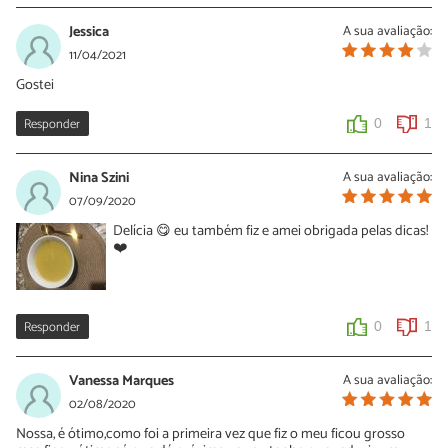
Jessica
A sua avaliação:
11/04/2021
Gostei
Responder
0
1
Nina Szini
A sua avaliação:
07/09/2020
Delícia 😋 eu também fiz e amei obrigada pelas dicas!
❤️
Responder
0
1
Vanessa Marques
A sua avaliação:
02/08/2020
Nossa, é ótimo,como foi a primeira vez que fiz o meu ficou grosso