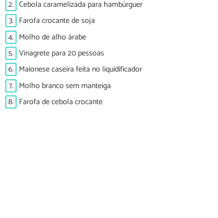
2.
Cebola caramelizada para hambúrguer
3.
Farofa crocante de soja
4.
Molho de alho árabe
5.
Vinagrete para 20 pessoas
6.
Maionese caseira feita no liquidificador
7.
Molho branco sem manteiga
8.
Farofa de cebola crocante