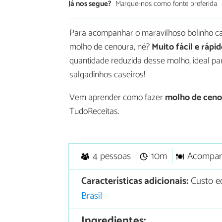
Já nos segue?
Marque-nos como fonte preferida
Para acompanhar o maravilhoso bolinho cai
molho de cenoura, né?
Muito fácil e rápid
quantidade reduzida desse molho, ideal pa
salgadinhos caseiros!
Vem aprender como fazer
molho de cenou
TudoReceitas.
4 pessoas
10m
Acompa
Características adicionais:
Custo ec
Brasil
Ingredientes: