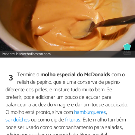
Imagem: insearchofheston.com
Termine o
molho especial do McDonalds
com o
3
relish de pepino, que é uma conserva de pepino
diferente dos picles, e misture tudo muito bem. Se
preferir, pode adicionar um pouco de açúcar para
balancear a acidez do vinagre e dar um toque adocicado.
O molho está pronto, sirva com
hambúrgueres
,
sanduíches
ou como dip de
frituras
. Este molho também
pode ser usado como acompanhamento para saladas,
adicionando sabor e cremosidade. Bom apetite!