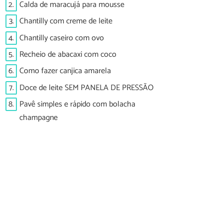
2.
Calda de maracujá para mousse
3.
Chantilly com creme de leite
4.
Chantilly caseiro com ovo
5.
Recheio de abacaxi com coco
6.
Como fazer canjica amarela
7.
Doce de leite SEM PANELA DE PRESSÃO
8.
Pavê simples e rápido com bolacha
champagne