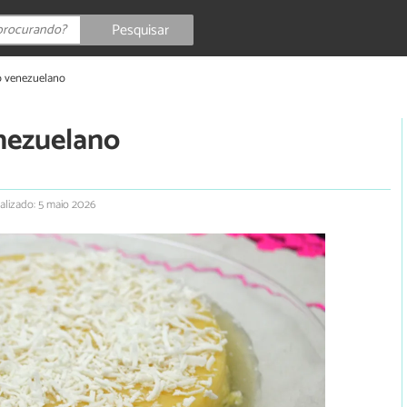
Pesquisar
lo venezuelano
enezuelano
alizado: 5 maio 2026