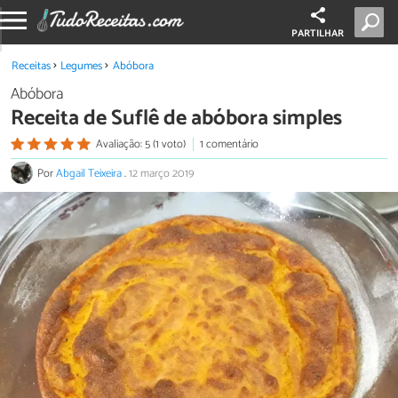
PARTILHAR
Receitas
Legumes
Abóbora
Abóbora
Receita de Suflê de abóbora simples
Avaliação: 5 (1 voto)
1 comentário
Por
Abgail Teixeira
.
12 março 2019