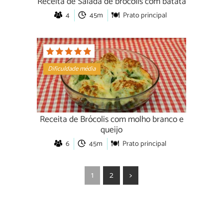
Receita de Salada de brócolis com batata
4
45m
Prato principal
Dificuldade média
Receita de Brócolis com molho branco e
queijo
6
45m
Prato principal
1
2
>