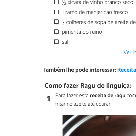
½ xícara de vinho branco seco
1 ramo de manjericão fresco
3 colheres de sopa de azeite de
pimenta do reino
sal
Ver i
Também lhe pode interessar:
Receita
Como fazer Ragu de linguiça:
1
Para fazer esta
receita de ragu
come
fritar no azeite até dourar.