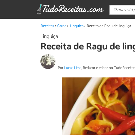
Receitas
Carne
Linguiça
Receita de Ragu de linguiça
Linguiça
Receita de Ragu de lin
Por
Lucas Lima
, Redator e editor no TudoReceitas