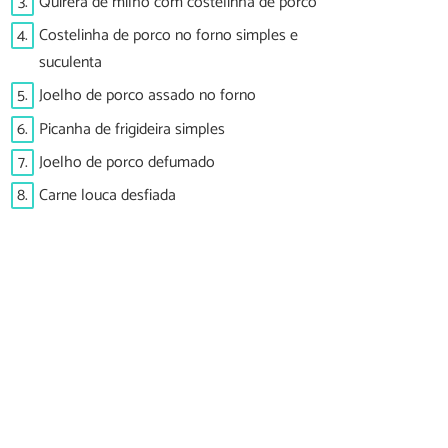
3.
Quirera de milho com costelinha de porco
4.
Costelinha de porco no forno simples e
suculenta
5.
Joelho de porco assado no forno
6.
Picanha de frigideira simples
7.
Joelho de porco defumado
8.
Carne louca desfiada