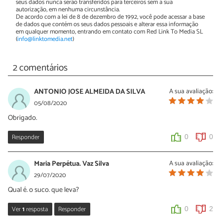
seus dados nunca serão transferidos para terceiros sem a sua
autorização, em nenhuma circunstância.
De acordo com a lei de 8 de dezembro de 1992, você pode acessar a base
de dados que contém os seus dados pessoais e alterar essa informação
em qualquer momento, entrando em contato com Red Link To Media SL
(
info@linktomedia.net
)
2 comentários
ANTONIO JOSE ALMEIDA DA SILVA
A sua avaliação:
05/08/2020
Obrigado.
Responder
0
0
Maria Perpétua. Vaz Silva
A sua avaliação:
29/07/2020
Qual é. o suco. que leva?
Ver
1
resposta
Responder
0
2