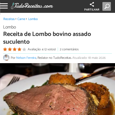
PARTILHAR
Receitas
Carne
Lombo
Lombo
Receita de Lombo bovino assado
suculento
Avaliação: 4 (2 votos)
2 comentários
Por
Nelson Ferreira
, Redator no TudoReceitas.
Atualizado: 18 maio 2026