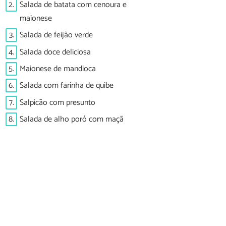
2.
Salada de batata com cenoura e
maionese
3.
Salada de feijão verde
4.
Salada doce deliciosa
5.
Maionese de mandioca
6.
Salada com farinha de quibe
7.
Salpicão com presunto
8.
Salada de alho poró com maçã