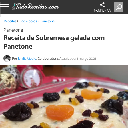
PARTILHAR
Receitas
Pão e bolos
Panetone
Panetone
Receita de Sobremesa gelada com
Panetone
Por
Emilia Cicolo
, Colaboradora.
Atualizado: 1 março 2021