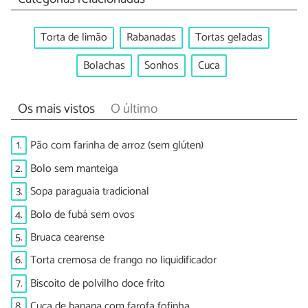
Torta de limão
Rabanadas
Tortas geladas
Bolachas
Sonhos
Cuca
Os mais vistos
O último
1.
Pão com farinha de arroz (sem glúten)
2.
Bolo sem manteiga
3.
Sopa paraguaia tradicional
4.
Bolo de fubá sem ovos
5.
Bruaca cearense
6.
Torta cremosa de frango no liquidificador
7.
Biscoito de polvilho doce frito
8.
Cuca de banana com farofa fofinha