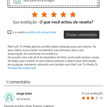
Adicione uma imagen
Sua avaliação:
O que você achou da receita?
Li e aceito a
política de privacidade
Enviar comentário
Red Link To Media apenas recolhe dados pessoais para uso interno. Os
seus dados nunca serão transferidos para terceiros sem a sua
autorização, em nenhuma circunstância.
De acordo com a lei de 8 de dezembro de 1992, você pode acessar a base
de dados que contém os seus dados pessoais e alterar essa informação
em qualquer momento, entrando em contato com Red Link To Media SL
(
info@linktomedia.net
)
1 comentário
Jorge Goto
A sua avaliação:
19/11/2020
Desnecessário dizer frango yakitori...