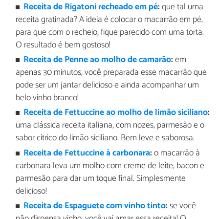
Receita de Rigatoni recheado em pé
:
que tal uma
receita gratinada? A ideia é colocar o macarrão em pé,
para que com o recheio, fique parecido com uma torta.
O resultado é bem gostoso!
Receita de Penne ao molho de camarão
:
em
apenas 30 minutos, você preparada esse macarrão que
pode ser um jantar delicioso e ainda acompanhar um
belo vinho branco!
Receita de Fettuccine ao molho de limão siciliano
:
uma clássica receita italiana, com nozes, parmesão e o
sabor cítrico do limão siciliano. Bem leve e saborosa.
Receita de Fettuccine à carbonara
:
o macarrão à
carbonara leva um molho com creme de leite, bacon e
parmesão para dar um toque final. Simplesmente
delicioso!
Receita de Espaguete com vinho tinto
:
se você
não dispensa vinho, você vai amar essa receita! O