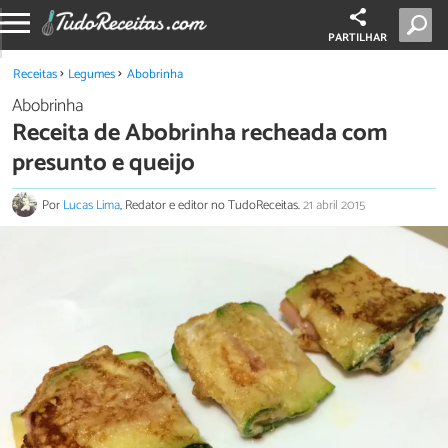
PARTILHAR
Receitas
Legumes
Abobrinha
Abobrinha
Receita de Abobrinha recheada com
presunto e queijo
Por
Lucas Lima
, Redator e editor no TudoReceitas.
21 abril 2015