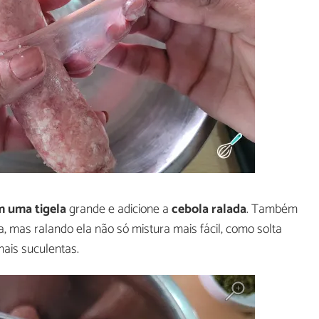
m uma tigela
grande e adicione a
cebola ralada
. Também
, mas ralando ela não só mistura mais fácil, como solta
ais suculentas.