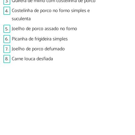
3.
Quirera de milho com costelinha de porco
4.
Costelinha de porco no forno simples e
suculenta
5.
Joelho de porco assado no forno
6.
Picanha de frigideira simples
7.
Joelho de porco defumado
8.
Carne louca desfiada