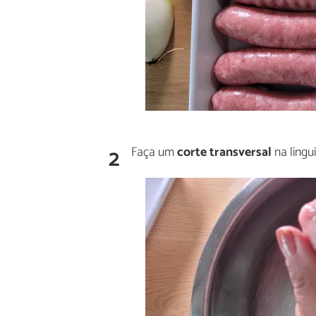
2
Faça um
corte transversal
na lingui