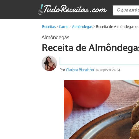
Receitas
Carne
Almôndegas
Receita de Almôndegas de
Almôndegas
Receita de Almôndegas
Por
Clarissa Biscainho
.
14 agosto 2024