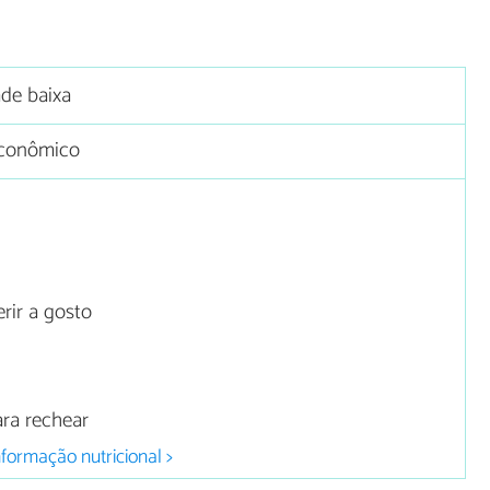
ade baixa
conômico
rir a gosto
ara rechear
nformação nutricional >