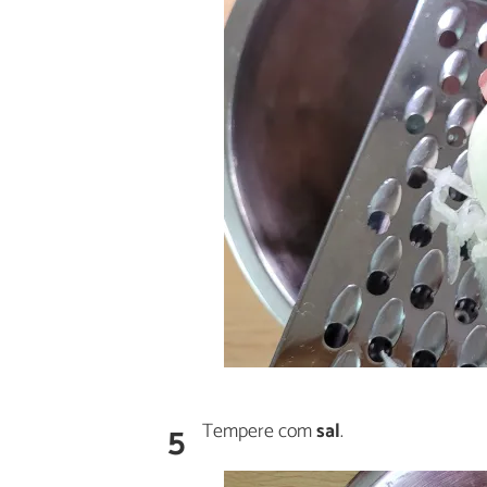
5
Tempere com
sal
.