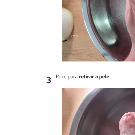
3
Puxe para
retirar a pele
.