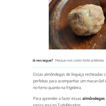
Já nos segue?
Marque-nos como fonte preferida
Essas almôndegas de linguiça recheadas co
perfeitas para acompanhar um macarrão! Aq
no forno quanto na frigideira.
Para aprender a fazer essas
almôndegas d
passo aqui no TudoReceitas.