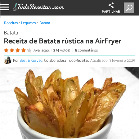
PARTILHAR
Receitas
Legumes
Batata
Batata
Receita de Batata rústica na AirFryer
Avaliação: 4.3 (4 votos)
5 comentários
Por
Beatriz Galvão
, Colaboradora TudoReceitas.
Atualizado: 3 fevereiro 2025