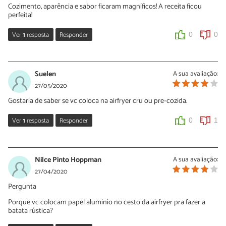
Cozimento, aparência e sabor ficaram magníficos! A receita ficou
perfeita!
Ver
1
resposta
Responder
0
0
Sara Silva
20/11/2020
Suelen
A sua avaliação:
Oi Kismara, que bom que você gostou da nossa receita! Obrigada
27/05/2020
pelo seu comentário e continue preparando nossas sugestões.
Gostaria de saber se vc coloca na airfryer cru ou pre-cozida.
0
0
Ver
1
resposta
Responder
0
1
Sara Silva
27/05/2020
Nilce Pinto Hoppman
A sua avaliação:
Oi Suelen, esta batata vai crua na AirFryer. Experimente e conte
27/04/2020
para nós o que você achou!
Pergunta
0
0
Porque vc colocam papel alumínio no cesto da airfryer pra fazer a
batata rústica?