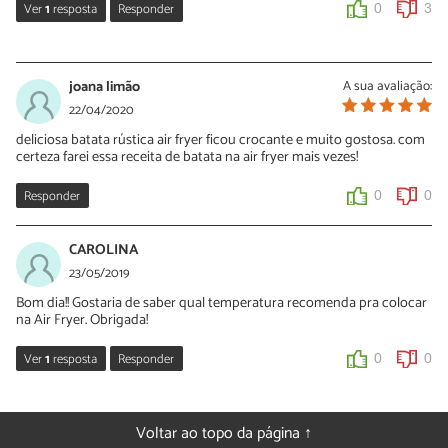
Ver
1
resposta
Responder
0
3
Sara Silva
28/04/2020
joana limão
A sua avaliação:
Oi Nilce, o papel alumínio foi usado para facilitar a limpeza da
22/04/2020
AirFryer e também para o tempero das batatas não escorrer. No
deliciosa batata rústica air fryer ficou crocante e muito gostosa. com
entanto elas ficarão igualmente saborosas se você preparar esta
certeza farei essa receita de batata na air fryer mais vezes!
batata rústica sem o papel alumínio! Experimente e conte para
nós o que você achou.
Responder
0
0
0
0
CAROLINA
23/05/2019
Bom dia!! Gostaria de saber qual temperatura recomenda pra colocar
na Air Fryer. Obrigada!
Ver
1
resposta
Responder
0
0
Sara Silva
24/05/2019
Voltar ao topo da página ↑