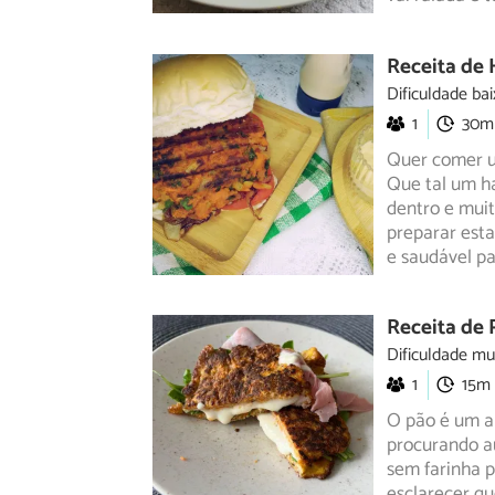
Receita de
Dificuldade bai
1
30m
Quer comer u
Que tal um h
dentro e mui
preparar esta
e saudável pa
Receita de 
Dificuldade mu
1
15m
O pão é um a
procurando a
sem
farinha 
esclarecer qu