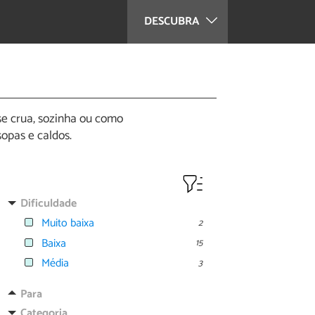
DESCUBRA
se crua, sozinha ou como
opas e caldos.
Dificuldade
Muito baixa
2
Baixa
15
Média
3
Para
Categoria