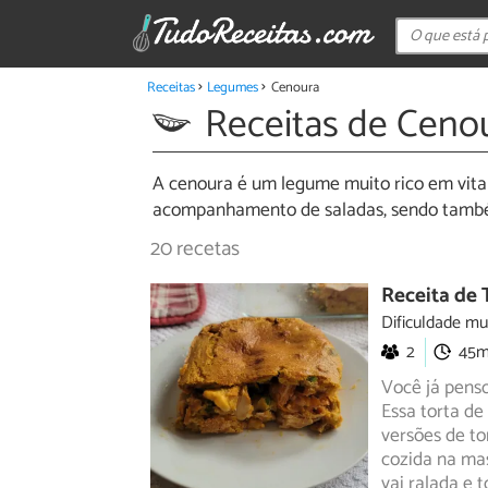
Receitas
Legumes
Cenoura
Receitas de Ceno
A cenoura é um legume muito rico em vitami
acompanhamento de saladas, sendo também
20 recetas
Receita de 
Dificuldade mu
2
45
Você já pens
Essa torta de
versões
de to
cozida na mas
vai ralada e 