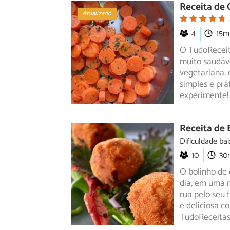
Receita de 
Atualizado
4
15m
O TudoReceit
muito saudáv
vegetariana,
d
simples e prá
experimente!
Receita de 
Dificuldade bai
10
30
O bolinho de c
dia, em uma 
rua pelo seu 
e deliciosa c
TudoReceitas