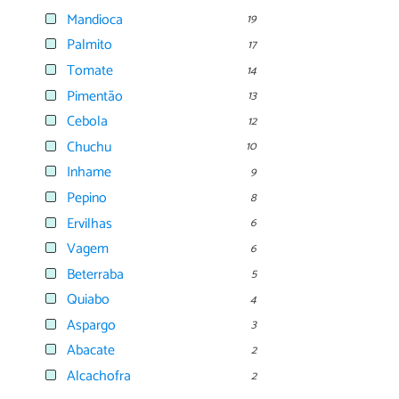
Mandioca
19
Palmito
17
Tomate
14
Pimentão
13
Cebola
12
Chuchu
10
Inhame
9
Pepino
8
Ervilhas
6
Vagem
6
Beterraba
5
Quiabo
4
Aspargo
3
Abacate
2
Alcachofra
2