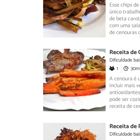
Esse chips de
único trabalh
de beta carot
com uma sala
de cenouras c
Receita de 
Dificuldade bai
1
30m
A cenoura é 
incluir mais 
antioxidantes
pode ser cozi
receita de ce
Receita de 
Dificuldade bai