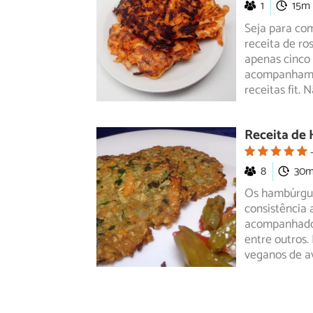
1
15m
Seja para com
receita de ro
apenas
cinco 
acompanhamen
receitas fit.
Receita de
8
30
Os hambúrgue
consistência 
acompanhad
entre outros
veganos de a