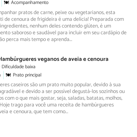
Acompanhamento
panhar pratos de carne, peixe ou vegetarianos, esta
sti de cenoura de frigideira é uma delícia! Preparada com
ingredientes, nenhum deles contendo glúten, é um
to saboroso e saudável para incluir em seu cardápio de
 Não perca mais tempo e aprenda
...
 Hambúrgueres veganos de aveia e cenoura
Dificuldade baixa
m
Prato principal
res caseiros são um prato muito popular, devido à sua
agradável e devido a ser possível degustá-los sozinhos ou
os
com o que mais gostar, seja, saladas, batatas, molhos,
. Hoje trago para você uma receita de hambúrgueres
veia e cenoura, que tem como
...