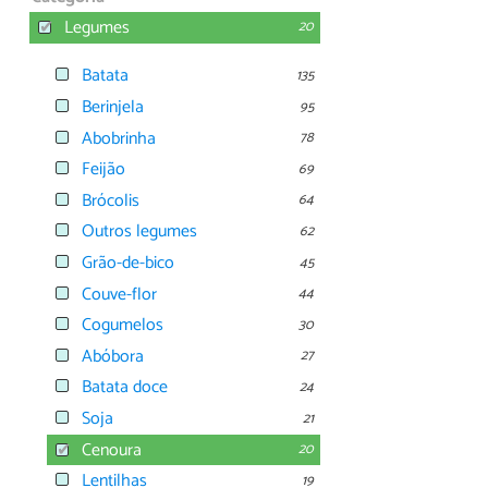
Legumes
20
Batata
135
Berinjela
95
Abobrinha
78
Feijão
69
Brócolis
64
Outros legumes
62
Grão-de-bico
45
Couve-flor
44
Cogumelos
30
Abóbora
27
Batata doce
24
Soja
21
Cenoura
20
Lentilhas
19