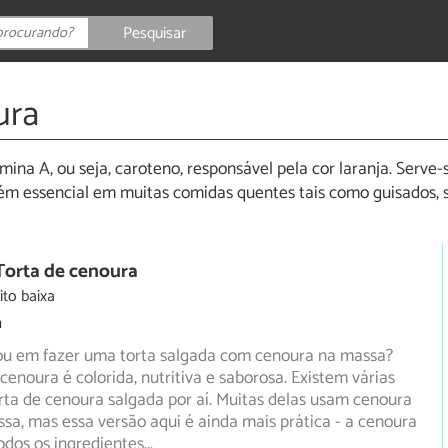
Pesquisar
ura
na A, ou seja, caroteno, responsável pela cor laranja. Serve-
 essencial em muitas comidas quentes tais como guisados, s
Torta de cenoura
ito baixa
m
ou em fazer uma torta salgada com cenoura na massa?
 cenoura é colorida, nutritiva e saborosa. Existem várias
rta de cenoura salgada por aí. Muitas delas usam cenoura
sa, mas essa versão aqui é ainda mais prática - a cenoura
todos os ingredientes
...