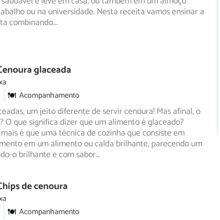
 saudável e leve em casa, ou também em um almoço
trabalho ou na universidade. Nesta receita vamos ensinar a
rta combinando
...
 Cenoura glaceada
xa
Acompanhamento
eadas, um jeito diferente de servir cenoura! Mas afinal, o
? O que significa dizer que um alimento é glaceado?
mais é que uma técnica de cozinha que consiste em
limento em um alimento ou calda brilhante, parecendo um
ndo-o brilhante e com sabor
...
Chips de cenoura
xa
Acompanhamento