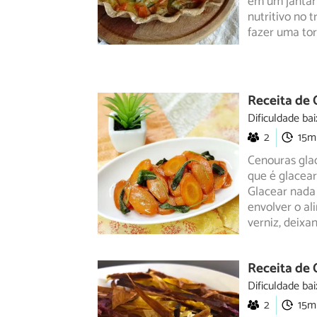
em um jantar
nutritivo no 
fazer uma to
Receita de
Dificuldade bai
2
15m
Cenouras glac
que é glacear
Glacear
nada 
envolver o a
verniz, deixa
Receita de 
Dificuldade bai
2
15m