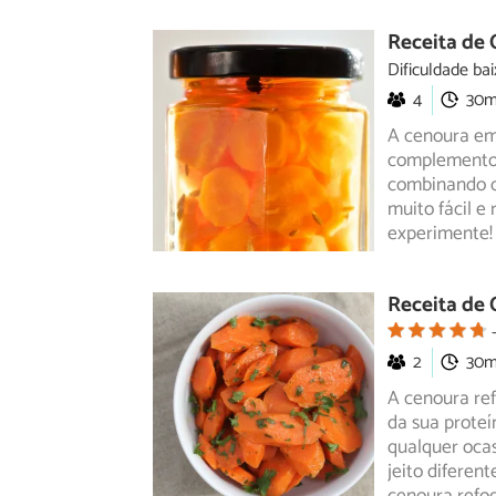
Receita de
Dificuldade bai
4
30
A cenoura em
complemento 
combinando 
muito fácil e
experimente!
Receita de 
2
30
A cenoura re
da sua proteí
qualquer ocas
jeito diferen