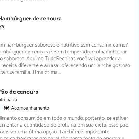
 Hambúrguer de cenoura
xa
m hambúrguer saboroso e nutritivo sem consumir carne?
ambúrguer de cenoura? Bem temperado, molhadinho por
to
saboroso. Aqui no TudoReceitas você vai aprender a
 receita diferente e arrasar oferecendo um lanche gostoso
ra sua família. Uma ótima
...
Pão de cenoura
ito baixa
Acompanhamento
limento consumido em todo o mundo, portanto, se estiver
umentar a quantidade de proteína em sua dieta, esse pão
pode ser uma ótima opção. Também é importante
e os carboidratos em geral são nossa fonte de energia e