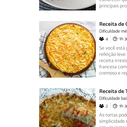
principais pr
Receita de
Dificuldade mé
4
1h 
Se você está 
refeição leve
receita
irresi
francesa com
cremoso e rep
Receita de 
Dificuldade bai
2
1h 
As tortas pod
simplicidade 