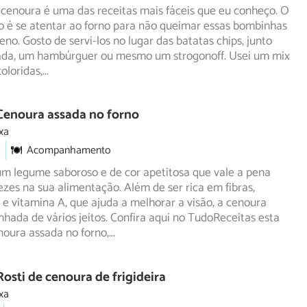
 cenoura é uma das receitas mais fáceis que eu conheço. O
o é se atentar ao forno para não queimar essas bombinhas
eno. Gosto de servi-los no lugar das batatas chips, junto
da, um hambúrguer ou mesmo um strogonoff. Usei um mix
oloridas,
...
Cenoura assada no forno
xa
Acompanhamento
um legume saboroso e de cor apetitosa que vale a pena
vezes na sua alimentação. Além de ser rica em fibras,
e vitamina A, que ajuda a melhorar a visão, a cenoura
nhada de vários jeitos. Confira aqui no TudoReceitas esta
noura assada no forno,
...
Rosti de cenoura de frigideira
xa