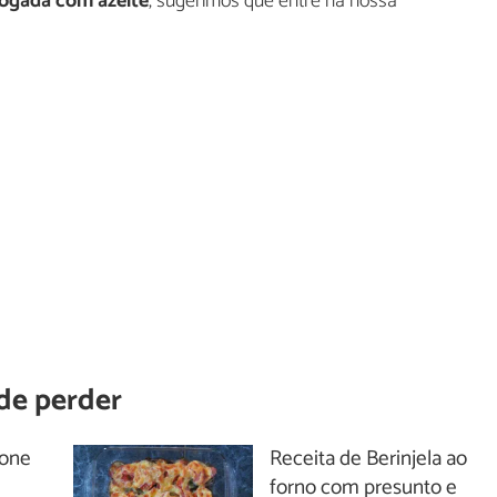
fogada com azeite
, sugerimos que entre na nossa
de perder
lone
Receita de Berinjela ao
forno com presunto e