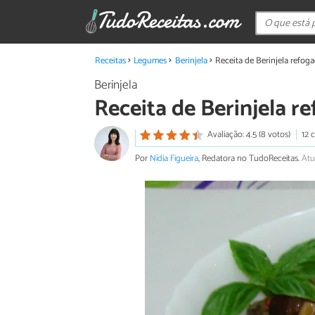
Receitas
Legumes
Berinjela
Receita de Berinjela refog
Berinjela
Receita de Berinjela r
Avaliação: 4.5 (8 votos)
12 
Por
Nídia Figueira
, Redatora no TudoReceitas.
Atu