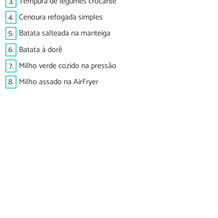
3.
Tempura de legumes crocante
4.
Cenoura refogada simples
5.
Batata salteada na manteiga
6.
Batata à dorê
7.
Milho verde cozido na pressão
8.
Milho assado na AirFryer