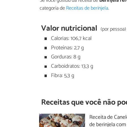
Se você gostou da receita de
Berinjela re
categoria de
Receitas de berinjela
.
Valor nutricional
(por pessoa)
Calorias: 106,7 kcal
Proteínas: 2,7 g
Gorduras: 8 g
Carboidratos: 13,3 g
Fibra: 5,3 g
Receitas que você não po
Receita de Cane
de berinjela com