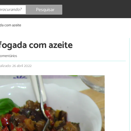
Pesquisar
ada com azeite
efogada com azeite
comentários
alizado: 26 abril 2022