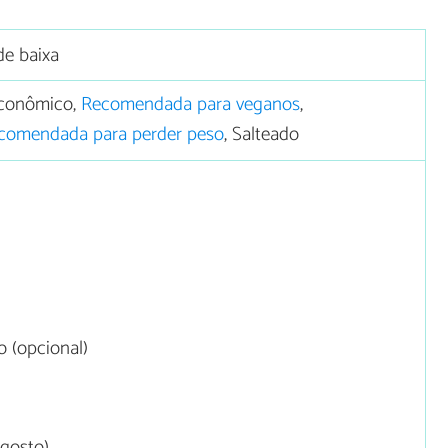
de baixa
conômico,
Recomendada para veganos
,
comendada para perder peso
, Salteado
 (opcional)
 gosto)