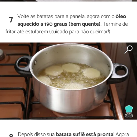
Volte as batatas para a panela, agora com o
óleo
7
aquecido a 190 graus (bem quente)
. Termine de
fritar até estufarem (cuidado para não queimar!).
Depois disso sua
batata suflê está pronta
! Agora