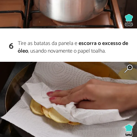
Tire as batatas da panela e
escorra o excesso de
6
óleo
, usando novamente o papel toalha.