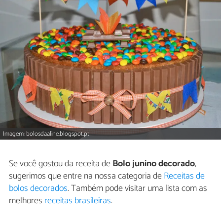
Imagem: bolosdaaline.blogspot.pt
Se você gostou da receita de
Bolo junino decorado
,
sugerimos que entre na nossa categoria de
Receitas de
bolos decorados
. Também pode visitar uma lista com as
melhores
receitas brasileiras
.