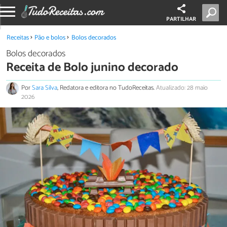
PARTILHAR
Receitas
Pão e bolos
Bolos decorados
Bolos decorados
Receita de Bolo junino decorado
Por
Sara Silva
, Redatora e editora no TudoReceitas.
Atualizado: 28 maio
2026