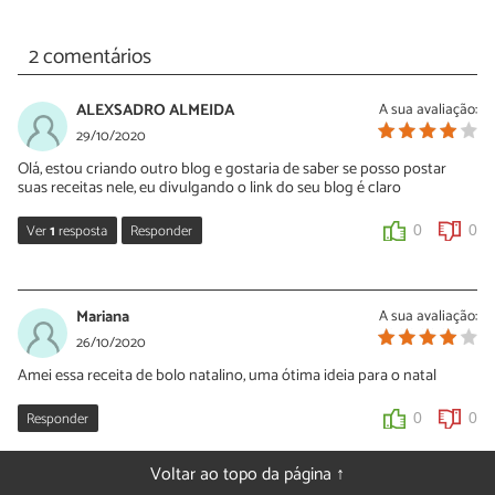
2 comentários
ALEXSADRO ALMEIDA
A sua avaliação:
29/10/2020
Olá, estou criando outro blog e gostaria de saber se posso postar
suas receitas nele, eu divulgando o link do seu blog é claro
Ver
1
resposta
Responder
0
0
Sara Silva
29/10/2020
Mariana
A sua avaliação:
Oi Alexsadro, se colocar o link para o TudoReceitas pode sim!
26/10/2020
Amei essa receita de bolo natalino, uma ótima ideia para o natal
0
0
Responder
0
0
Voltar ao topo da página ↑