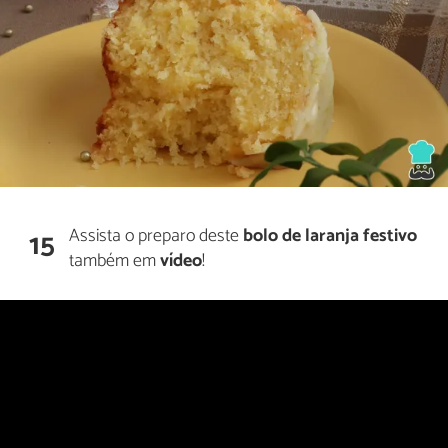
Assista o preparo deste
bolo de laranja festivo
15
também em
vídeo
!