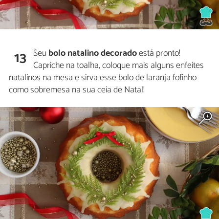
Seu
bolo natalino decorado
está pronto!
13
Capriche na toalha, coloque mais alguns enfeites
natalinos na mesa e sirva esse bolo de laranja fofinho
como sobremesa na sua ceia de Natal!