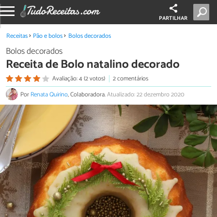
PARTILHAR
Receitas
Pão e bolos
Bolos decorados
Bolos decorados
Receita de Bolo natalino decorado
Avaliação: 4 (2 votos)
2 comentários
Por
Renata Quirino
, Colaboradora.
Atualizado: 22 dezembro 2020