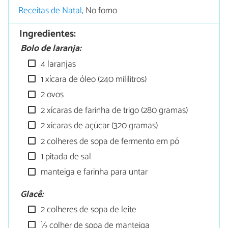
Receitas de Natal
, No forno
Ingredientes:
Bolo de laranja:
4 laranjas
1 xícara de óleo (240 mililitros)
2 ovos
2 xícaras de farinha de trigo (280 gramas)
2 xícaras de açúcar (320 gramas)
2 colheres de sopa de fermento em pó
1 pitada de sal
manteiga e farinha para untar
Glacê:
2 colheres de sopa de leite
½ colher de sopa de manteiga