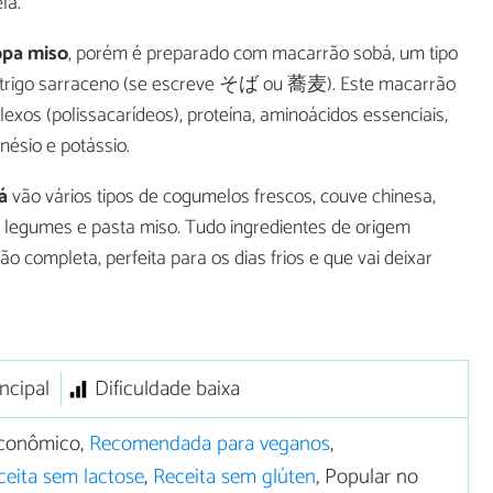
la.
opa miso
, porém é preparado com macarrão sobá, um tipo
e trigo sarraceno (se escreve そば ou 蕎麦). Este macarrão
exos (polissacarídeos), proteína, aminoácidos essenciais,
ésio e potássio.
á
vão vários tipos de cogumelos frescos, couve chinesa,
e legumes e pasta miso. Tudo ingredientes de origem
ão completa, perfeita para os dias frios e que vai deixar
ncipal
Dificuldade baixa
conômico,
Recomendada para veganos
,
ceita sem lactose
,
Receita sem glúten
, Popular no