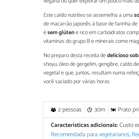
vegana ou quer explorar um pouco mais de
Este caldo nutritivo se assemelha a uma
s
de macarrão japonês à base de farinha d
é
sem glúten
e rico em carboidratos compl
vitaminas do grupo B e minerais como magn
No preparo desta receita de
delicioso sob
shoyu, óleo de gergelim, gengibre, caldo d
vegetal e que, juntos, resultam numa refeiç
você saciado por várias horas.
2 pessoas
30m
Prato pri
Características adicionais:
Custo e
Recomendada para vegetarianos
,
Re