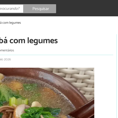
Pesquisar
bá com legumes
obá com legumes
omentários
aio 2026