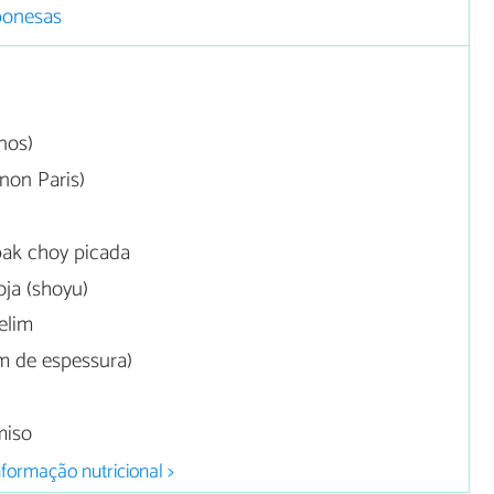
ponesas
nos)
non Paris)
pak choy picada
oja (shoyu)
elim
cm de espessura)
miso
nformação nutricional >