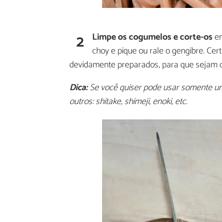
2
Limpe os cogumelos e corte-os
em
choy e pique ou rale o gengibre. Cer
devidamente preparados, para que sejam c
Dica:
Se você quiser pode usar somente um
outros: shitake, shimeji, enoki, etc.