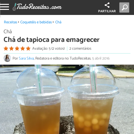
PARTILHAR
Receitas
Coquetéis e bebidas
Chá
Chá
Chá de tapioca para emagrecer
Avaliação: 5 (2 votos)
2 comentários
Por
Sara Silva
, Redatora e editora no TudoReceitas.
5 abril 2016