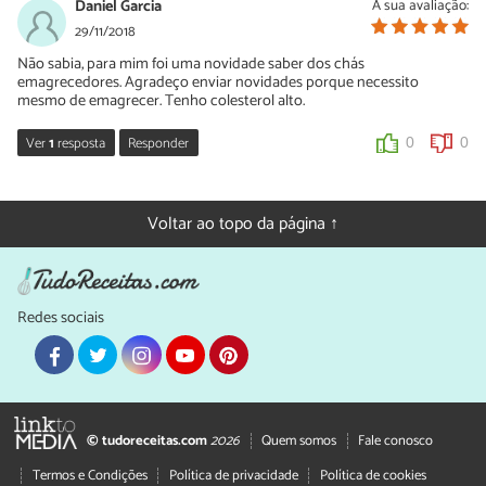
Daniel Garcia
A sua avaliação:
29/11/2018
Não sabia, para mim foi uma novidade saber dos chás
emagrecedores. Agradeço enviar novidades porque necessito
mesmo de emagrecer. Tenho colesterol alto.
Ver
1
resposta
Responder
0
0
Sara Silva
30/11/2018
Voltar ao topo da página ↑
Oi Daniel, que bom que você gostou da nossa receita de chá
emagrecedor. Confira também esta receita de chá para
emagrecer:
https://www.tudoreceitas.com/receita-de-cha-de-
canela-para-emagrecer-1877.html
Redes sociais
0
0
© tudoreceitas.com
2026
Quem somos
Fale conosco
Termos e Condições
Política de privacidade
Política de cookies