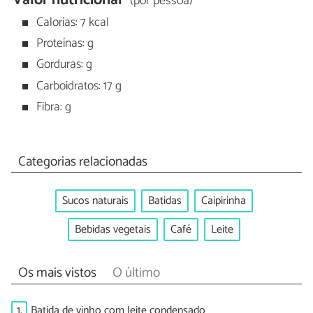
Valor nutricional
(por pessoa)
Calorias: 7 kcal
Proteínas: g
Gorduras: g
Carboidratos: 17 g
Fibra: g
Categorias relacionadas
Sucos naturais
Batidas
Caipirinha
Bebidas vegetais
Café
Leite
Os mais vistos
O último
1.
Batida de vinho com leite condensado