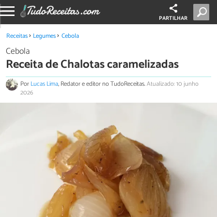
PARTILHAR
Receitas
Legumes
Cebola
Cebola
Receita de Chalotas caramelizadas
Por
Lucas Lima
, Redator e editor no TudoReceitas.
Atualizado: 10 junho
2026