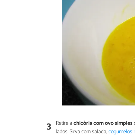
3
Retire a
chicória com ovo simples
d
lados. Sirva com salada,
cogumelos r