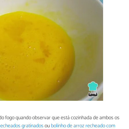
o fogo quando observar que está cozinhada de ambos os
echeados gratinados
ou
bolinho de arroz recheado com