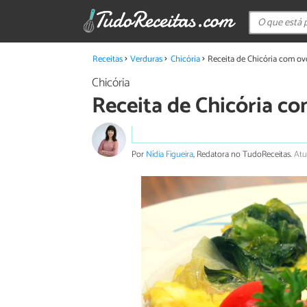
Receitas
Verduras
Chicória
Receita de Chicória com ov
Chicória
Receita de Chicória c
Por
Nídia Figueira
, Redatora no TudoReceitas.
Atu