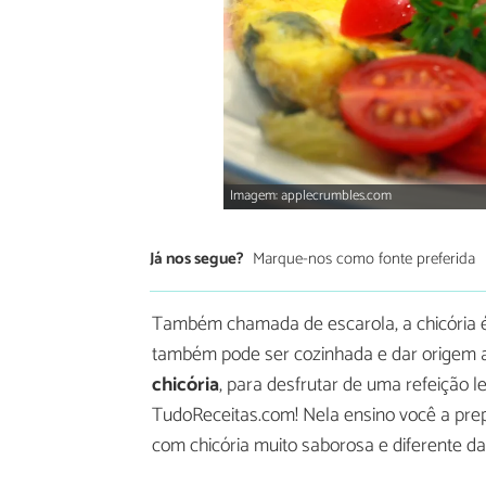
Imagem: applecrumbles.com
Já nos segue?
Marque-nos como fonte preferida
Também chamada de escarola, a chicória é
também pode ser cozinhada e dar origem a
chicória
, para desfrutar de uma refeição l
TudoReceitas.com! Nela ensino você a prep
com chicória muito saborosa e diferente da