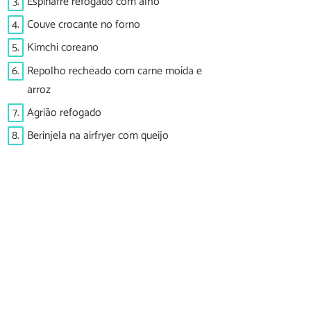
3.
Espinafre refogado com alho
4.
Couve crocante no forno
5.
Kimchi coreano
6.
Repolho recheado com carne moída e
arroz
7.
Agrião refogado
8.
Berinjela na airfryer com queijo