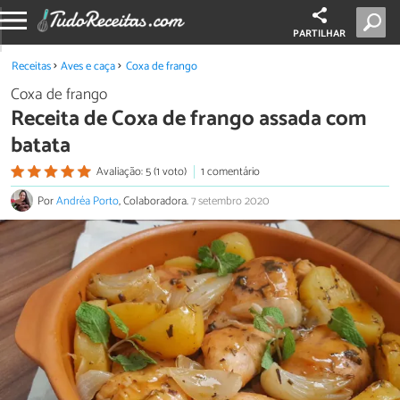
PARTILHAR
Receitas
Aves e caça
Coxa de frango
Coxa de frango
Receita de Coxa de frango assada com
batata
Avaliação: 5 (1 voto)
1 comentário
Por
Andréa Porto
, Colaboradora.
7 setembro 2020