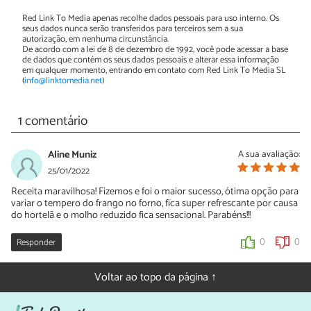
Red Link To Media apenas recolhe dados pessoais para uso interno. Os
seus dados nunca serão transferidos para terceiros sem a sua
autorização, em nenhuma circunstância.
De acordo com a lei de 8 de dezembro de 1992, você pode acessar a base
de dados que contém os seus dados pessoais e alterar essa informação
em qualquer momento, entrando em contato com Red Link To Media SL
(
info@linktomedia.net
)
1 comentário
Aline Muniz
A sua avaliação:
25/01/2022
Receita maravilhosa! Fizemos e foi o maior sucesso, ótima opção para
variar o tempero do frango no forno, fica super refrescante por causa
do hortelã e o molho reduzido fica sensacional. Parabéns!!!
Responder
0
0
Voltar ao topo da página ↑