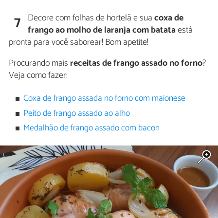
Decore com folhas de hortelã e sua
coxa de
7
frango ao molho de laranja com batata
está
pronta para você saborear! Bom apetite!
Procurando mais
receitas de frango assado no forno
?
Veja como fazer:
Coxa de frango assada no forno com maionese
Peito de frango assado ao alho
Medalhão de frango assado com bacon