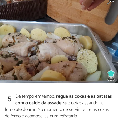
De tempo em tempo,
regue as coxas e as batatas
5
com o caldo da assadeira
e deixe assando no
forno até dourar. No momento de servir, retire as coxas
do forno e acomode-as num refratário.