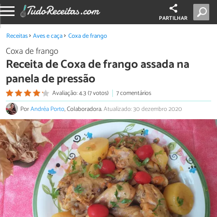
PARTILHAR
Receitas
Aves e caça
Coxa de frango
Coxa de frango
Receita de Coxa de frango assada na
panela de pressão
Avaliação: 4.3 (7 votos)
7 comentários
Por
Andréa Porto
, Colaboradora.
Atualizado: 30 dezembro 2020