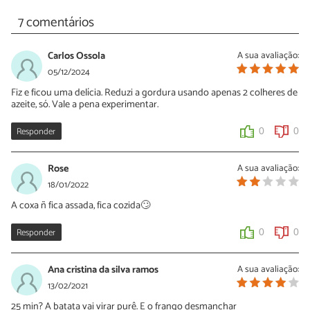
7 comentários
Carlos Ossola
A sua avaliação:
05/12/2024
Fiz e ficou uma delícia. Reduzi a gordura usando apenas 2 colheres de
azeite, só. Vale a pena experimentar.
Responder
0
0
Rose
A sua avaliação:
18/01/2022
A coxa ñ fica assada, fica cozida🙄
Responder
0
0
Ana cristina da silva ramos
A sua avaliação:
13/02/2021
25 min? A batata vai virar purê. E o frango desmanchar