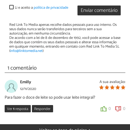
Li e aceito a
política de privacidade
Enviar comentário
Red Link To Media apenas recolhe dados pessoais para uso interno. Os
seus dados nunca serão transferidos para terceiros sem a sua
autorização, em nenhuma circunstância.
De acordo com a lei de 8 de dezembro de 1992, você pode acessar a base
de dados que contém os seus dados pessoais e alterar essa informação
em qualquer momento, entrando em contato com Red Link To Media SL
(
info@linktomedia.net
)
1 comentário
Emilly
A sua avaliação:
12/11/2020
Para fazer o doce de leite so pode usar leite integral?
Ver
1
resposta
Responder
0
0
Sara Silva
16/11/2020