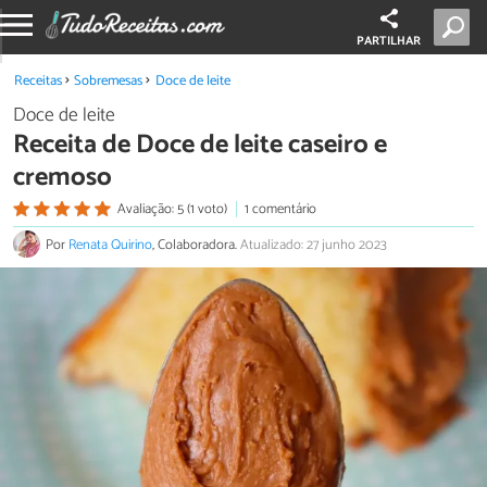
PARTILHAR
Receitas
Sobremesas
Doce de leite
Doce de leite
Receita de Doce de leite caseiro e
cremoso
Avaliação: 5 (1 voto)
1 comentário
Por
Renata Quirino
, Colaboradora.
Atualizado: 27 junho 2023