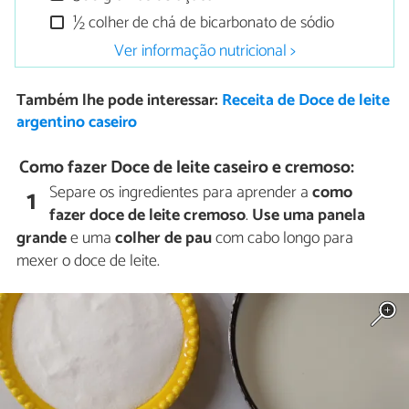
½ colher de chá de bicarbonato de sódio
Ver informação nutricional >
Também lhe pode interessar:
Receita de Doce de leite
argentino caseiro
Como fazer Doce de leite caseiro e cremoso:
Separe os ingredientes para aprender a
como
1
fazer doce de leite cremoso
.
Use uma panela
grande
e uma
colher de pau
com cabo longo para
mexer o doce de leite.