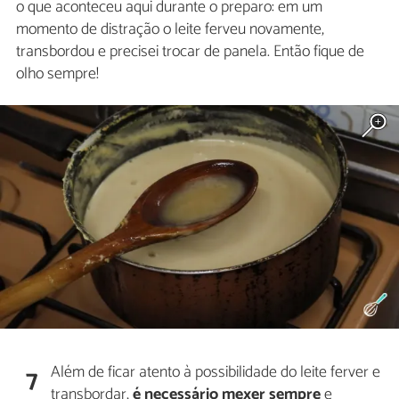
o que aconteceu aqui durante o preparo: em um
momento de distração o leite ferveu novamente,
transbordou e precisei trocar de panela. Então fique de
olho sempre!
Além de ficar atento à possibilidade do leite ferver e
7
transbordar,
é necessário mexer sempre
e