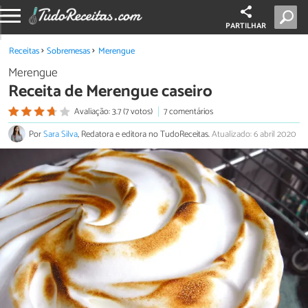
PARTILHAR
Receitas
Sobremesas
Merengue
Merengue
Receita de Merengue caseiro
Avaliação: 3.7 (7 votos)
7 comentários
Por
Sara Silva
, Redatora e editora no TudoReceitas.
Atualizado: 6 abril 2020