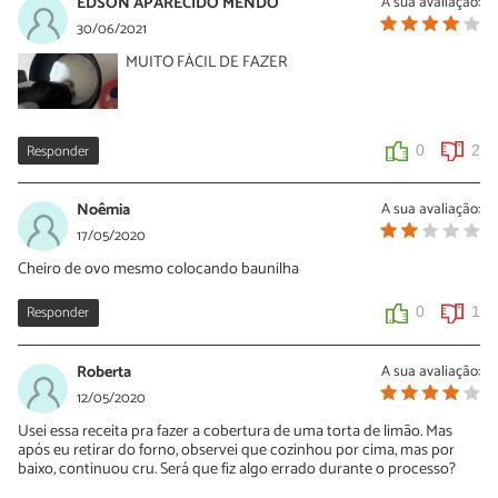
EDSON APARECIDO MENDO
A sua avaliação:
30/06/2021
MUITO FÁCIL DE FAZER
Responder
0
2
Noêmia
A sua avaliação:
17/05/2020
Cheiro de ovo mesmo colocando baunilha
Responder
0
1
Roberta
A sua avaliação:
12/05/2020
Usei essa receita pra fazer a cobertura de uma torta de limão. Mas
após eu retirar do forno, observei que cozinhou por cima, mas por
baixo, continuou cru. Será que fiz algo errado durante o processo?