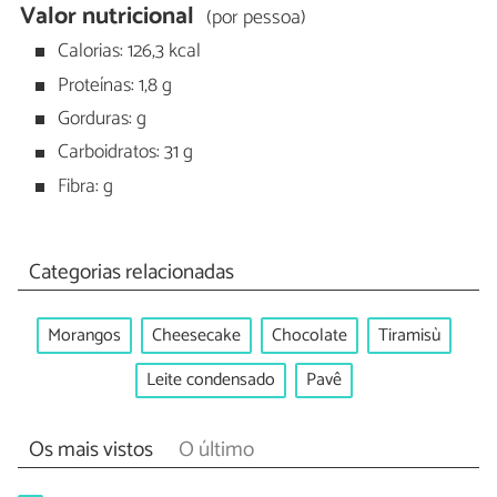
Valor nutricional
(por pessoa)
Calorias: 126,3 kcal
Proteínas: 1,8 g
Gorduras: g
Carboidratos: 31 g
Fibra: g
Categorias relacionadas
Morangos
Cheesecake
Chocolate
Tiramisù
Leite condensado
Pavê
Os mais vistos
O último