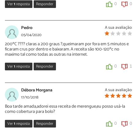
Ver
1
resposta
Responder
0
0
Sara Silva
13/05/2020
Pedro
A sua avaliação:
Oi Roberta, se o merengue ficou cremoso por baixo não tem
05/04/2020
problema algum, é mesmo assim! Ele fica com consistência tipo
200ºC ???? claras a 200 graus ?,queimaram por fora em 5 minutos e
chantilly, diferente de suspiro crocante.
ficaram crus por dentro e baixaram. A receita são 100-120ºc no
maximo tal como todas as outras na internet.
0
1
Ver
1
resposta
Responder
0
1
Sara Silva
06/04/2020
Débora Morgana
A sua avaliação:
Oi Pedro, esta é uma receita de merengue, não é uma receita de
17/10/2018
suspiro. Para fazer suspiro, confira esta receita:
Boa tarde amada,adorei essa receita de merengue,eu posso usá-la
https://www.tudoreceitas.com/receita-de-suspiro-caseiro-
como cobertura para bolo?
colorido-6361.html
Ver
1
resposta
Responder
0
0
0
0