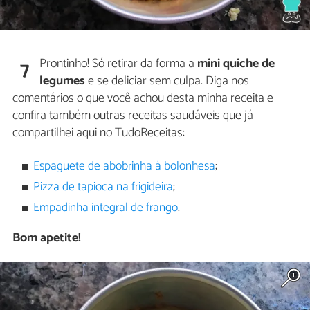
Prontinho! Só retirar da forma a
mini quiche de
7
legumes
e se deliciar sem culpa. Diga nos
comentários o que você achou desta minha receita e
confira também outras receitas saudáveis que já
compartilhei aqui no TudoReceitas:
Espaguete de abobrinha à bolonhesa
;
Pizza de tapioca na frigideira
;
Empadinha integral de frango
.
Bom apetite!