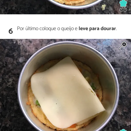
Por último coloque o queijo e
leve para dourar
.
6