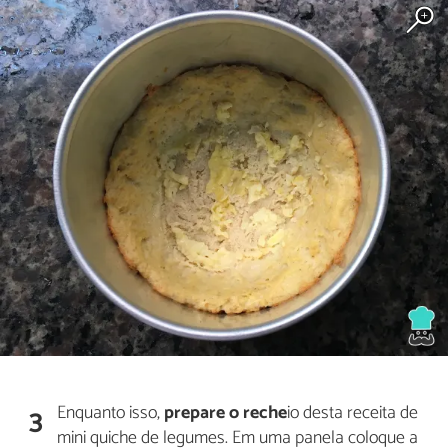
Enquanto isso,
prepare o reche
io desta receita de
3
mini quiche de legumes. Em uma panela coloque a