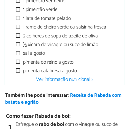
1 pimentão vermelho
1 pimentão verde
1 lata de tomate pelado
1 ramo de cheiro verde ou salsinha fresca
2 colheres de sopa de azeite de oliva
½ xícara de vinagre ou suco de limão
sal a gosto
pimenta do reino a gosto
pimenta calabresa a gosto
Ver informação nutricional >
Também lhe pode interessar:
Receita de Rabada com
batata e agrião
Como fazer Rabada de boi:
Esfregue o
rabo de boi
com o vinagre ou suco de
1