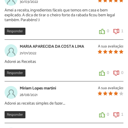
Roberta, vc fez outra receita!
30/03/2022
Amei a receita, ingredientes fáceis que temos em casa e bem
0
0
explicado. A dica de tirar o cheiro forte da rabada ficou bem legal
também. Parabéns! :)
Responder
0
1
MARIA APARECIDA DA COSTA LIMA
A sua avaliação:
21/01/2022
Adorei as Receitas
Responder
0
0
Miriam Lopes martini
A sua avaliação:
28/08/2021
Adorei as receitas simples de fazer....
Responder
0
1