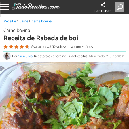
PARTILHAR
Receitas
Carne
Carne bovina
Carne bovina
Receita de Rabada de boi
Avaliação: 4.7 (12 votos)
14 comentários
Por
Sara Silva
, Redatora e editora no TudoReceitas.
Atualizado: 2 julho 2021