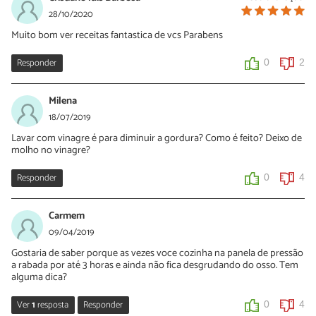
28/10/2020
Muito bom ver receitas fantastica de vcs Parabens
Responder
0
2
Milena
18/07/2019
Lavar com vinagre é para diminuir a gordura? Como é feito? Deixo de
molho no vinagre?
Responder
0
4
Carmem
09/04/2019
Gostaria de saber porque as vezes voce cozinha na panela de pressão
a rabada por até 3 horas e ainda não fica desgrudando do osso. Tem
alguma dica?
Ver
1
resposta
Responder
0
4