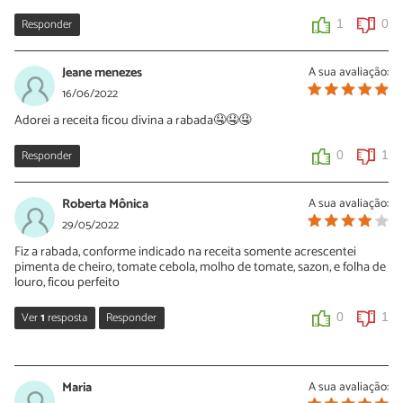
Responder
1
0
Jeane menezes
A sua avaliação:
16/06/2022
Adorei a receita ficou divina a rabada🤤🤤🤤
Responder
0
1
Roberta Mônica
A sua avaliação:
29/05/2022
Fiz a rabada, conforme indicado na receita somente acrescentei
pimenta de cheiro, tomate cebola, molho de tomate, sazon, e folha de
louro, ficou perfeito
Ver
1
resposta
Responder
0
1
hestevard
01/07/2024
Maria
A sua avaliação: