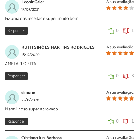
Leonir Gaier
A sua avaliação:
13/03/2021
Fiz uma das receitas e super muito bom
Responder
0
1
RUTH SIMÕES MARTINS RODRIGUES
A sua avaliação:
18/12/2020
AMEI A RECEITA
Responder
0
3
simone
A sua avaliação:
23/11/2020
Maravilhoso super aprovado
Responder
0
1
Cristiano luis Barbosa
A sua avaliação: