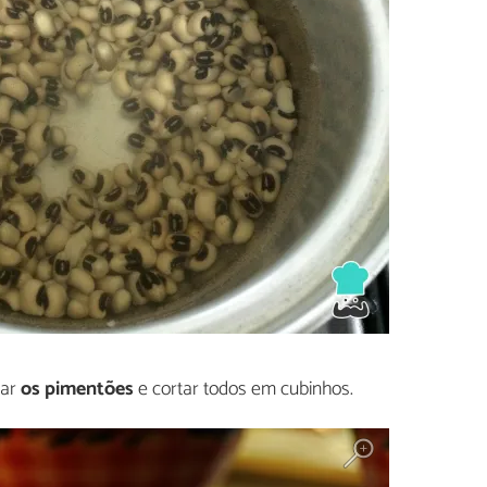
var
os pimentões
e cortar todos em cubinhos.