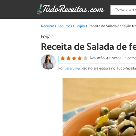
Receitas
Legumes
Feijão
Receita de Salada de feijão f
Feijão
Receita de Salada de f
Avaliação: 4 (1 voto)
1 come
Por
Sara Silva
, Redatora e editora no TudoReceita