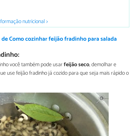
nformação nutricional >
 de Como cozinhar feijão fradinho para salada
adinho:
adinho você também pode usar
feijão seco
, demolhar e
e use feijão fradinho já cozido para que seja mais rápido o