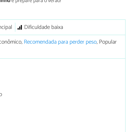
dinho
e prepare para o verão!
ncipal
Dificuldade baixa
conômico,
Recomendada para perder peso
, Popular
o