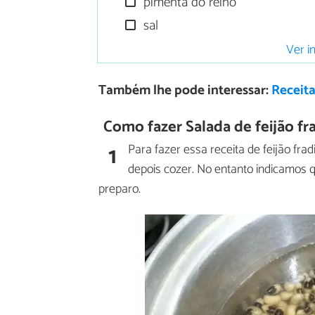
pimenta do reino
sal
Ver i
Também lhe pode interessar:
Receita
Como fazer Salada de feijão fr
1
Para fazer essa receita de feijão fr
depois cozer. No entanto indicamos qu
preparo.