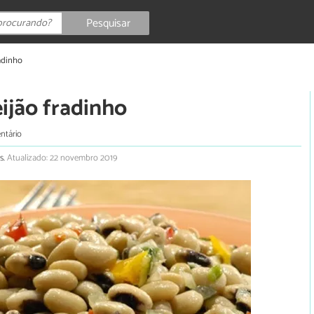
Pesquisar
radinho
eijão fradinho
ntário
s.
Atualizado: 22 novembro 2019