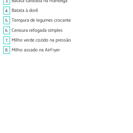
3.
Batata salteada na manteiga
4.
Batata à dorê
5.
Tempura de legumes crocante
6.
Cenoura refogada simples
7.
Milho verde cozido na pressão
8.
Milho assado na AirFryer