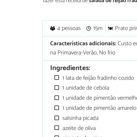
fazer esta receita de
salada de feijão fra
4 pessoas
15m
Prato pri
Características adicionais:
Custo e
na Primavera-Verão, No frio
Ingredientes:
1 lata de feijão fradinho cozido
1 unidade de cebola
1 unidade de pimentão vermelh
1 unidade de pimentão amarelo
salsinha picada
azeite de oliva