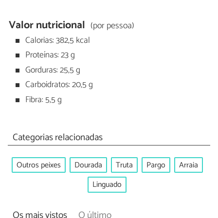
Valor nutricional
(por pessoa)
Calorias: 382,5 kcal
Proteínas: 23 g
Gorduras: 25,5 g
Carboidratos: 20,5 g
Fibra: 5,5 g
Categorias relacionadas
Outros peixes
Dourada
Truta
Pargo
Arraia
Linguado
Os mais vistos
O último