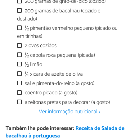
200 gramas de grão-de-bico (cozido)
200 gramas de bacalhau (cozido e
desfiado)
½ pimentão vermelho pequeno (picado ou
em tirinhas)
2 ovos cozidos
½ cebola roxa pequena (picada)
½ limão
¼ xícara de azeite de oliva
sal e pimenta-do-reino (a gosto)
coentro picado (a gosto)
azeitonas pretas para decorar (a gosto)
Ver informação nutricional >
Também lhe pode interessar:
Receita de Salada de
bacalhau à portuguesa