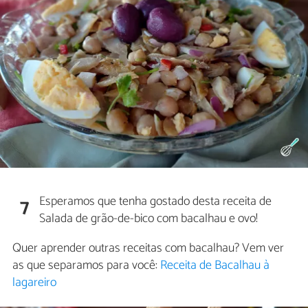
Esperamos que tenha gostado desta receita de
7
Salada de grão-de-bico com bacalhau e ovo!
Quer aprender outras receitas com bacalhau? Vem ver
as que separamos para você:
Receita de Bacalhau à
lagareiro