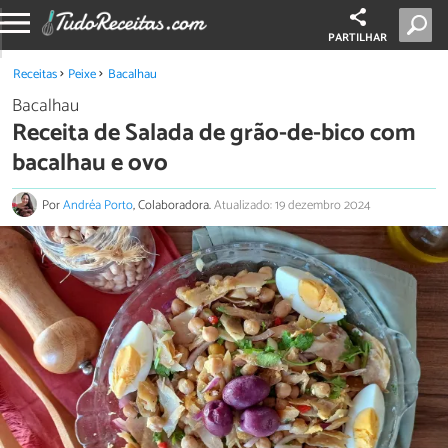
PARTILHAR
Receitas
Peixe
Bacalhau
Bacalhau
Receita de Salada de grão-de-bico com
bacalhau e ovo
Por
Andréa Porto
, Colaboradora.
Atualizado: 19 dezembro 2024