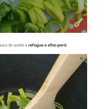
uco de azeite e
refogue o alho-poró
.