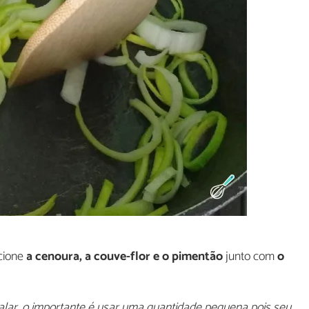
cione
a cenoura, a couve-flor e o pimentão
junto com
o
alar, o importante é usar uma quantidade pequena pois seu