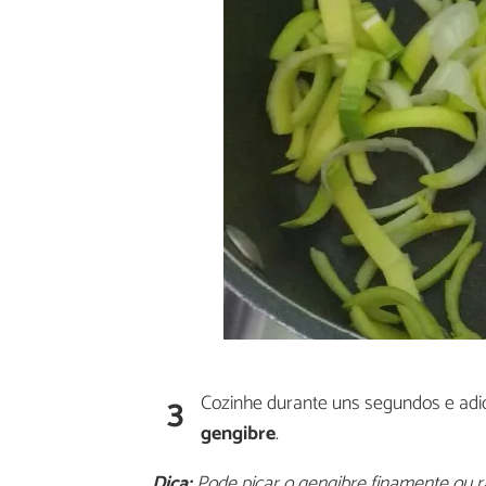
3
Cozinhe durante uns segundos e adi
gengibre
.
Dica:
Pode picar o gengibre finamente ou r