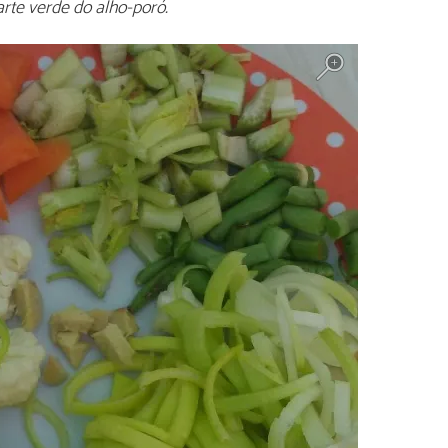
rte verde do alho-poró.