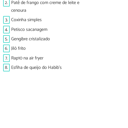
2.
Patê de frango com creme de leite e
cenoura
3.
Coxinha simples
4.
Petisco sacanagem
5.
Gengibre cristalizado
6.
Jiló frito
7.
Rap10 na air fryer
8.
Esfiha de queijo do Habib's