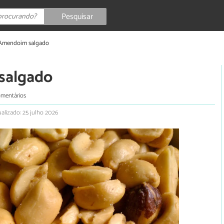
Pesquisar
 Amendoim salgado
salgado
omentários
alizado: 25 julho 2026