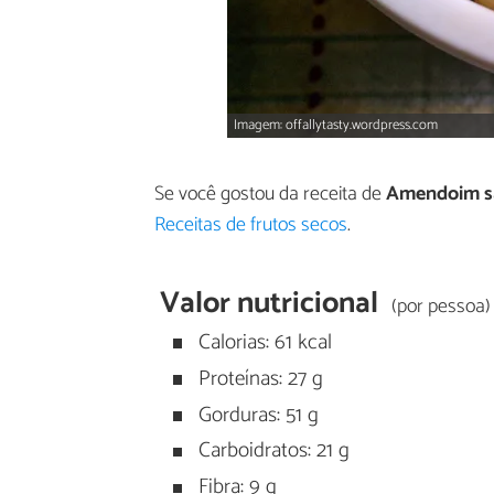
Imagem: offallytasty.wordpress.com
Se você gostou da receita de
Amendoim s
Receitas de frutos secos
.
Valor nutricional
(por pessoa)
Calorias: 61 kcal
Proteínas: 27 g
Gorduras: 51 g
Carboidratos: 21 g
Fibra: 9 g