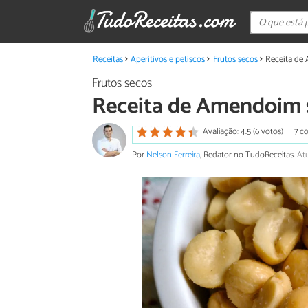
Receitas
Aperitivos e petiscos
Frutos secos
Receita de
Frutos secos
Receita de Amendoim 
Avaliação: 4.5 (6 votos)
7 c
Por
Nelson Ferreira
, Redator no TudoReceitas.
Atu