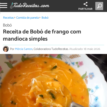
PARTILHAR
Receitas
Comida de panela
Bobó
Bobó
Receita de Bobó de frango com
mandioca simples
Por
Mércia Santos
, Colaboradora TudoReceitas.
Atualizado: 18 maio 2026