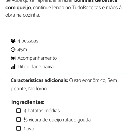
Se você quiser aprender a fazer
bolinhas de batata
com queijo
, continue lendo no TudoReceitas e mãos à
obra na cozinha.
4 pessoas
45m
Acompanhamento
Dificuldade baixa
Características adicionais:
Custo econômico, Sem
picante, No forno
Ingredientes:
4 batatas médias
½ xícara de queijo ralado gouda
1 ovo