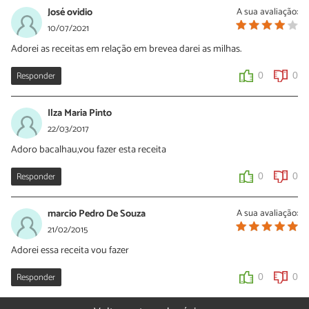
José ovidio
A sua avaliação:
10/07/2021
Adorei as receitas em relação em brevea darei as milhas.
Responder
0
0
Ilza Maria Pinto
22/03/2017
Adoro bacalhau,vou fazer esta receita
Responder
0
0
marcio Pedro De Souza
A sua avaliação:
21/02/2015
Adorei essa receita vou fazer
Responder
0
0