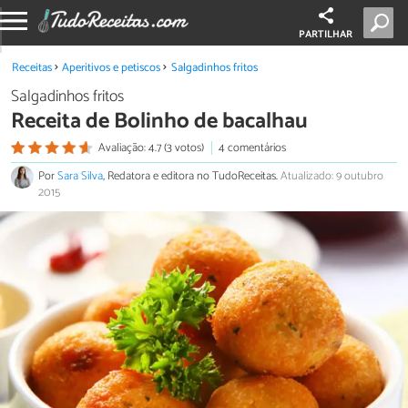
PARTILHAR
Receitas
Aperitivos e petiscos
Salgadinhos fritos
Salgadinhos fritos
Receita de Bolinho de bacalhau
Avaliação: 4.7 (3 votos)
4 comentários
Por
Sara Silva
, Redatora e editora no TudoReceitas.
Atualizado: 9 outubro
2015