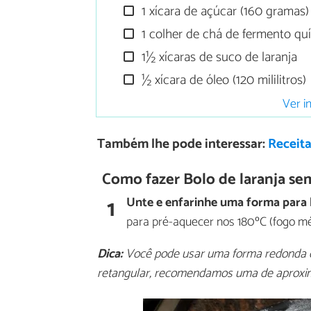
1 xícara de açúcar (160 gramas)
1 colher de chá de fermento qu
1½ xícaras de suco de laranja
½ xícara de óleo (120 mililitros)
Ver i
Também lhe pode interessar:
Receita
Como fazer Bolo de laranja se
1
Unte e enfarinhe uma forma para 
para pré-aquecer nos 180ºC (fogo mé
Dica:
Você pode usar uma forma redonda co
retangular, recomendamos uma de aproxi