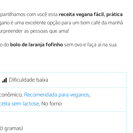
mpartilhamos com você esta
receita vegana fácil, prática
 vegano é uma excelente opção para um bom café da manhã
surpreender as pessoas que ama!
ro do
bolo de laranja fofinho
sem ovo e faça aí na sua
Dificuldade baixa
conômico,
Recomendada para veganos
,
ceita sem lactose
, No forno
20 gramas)