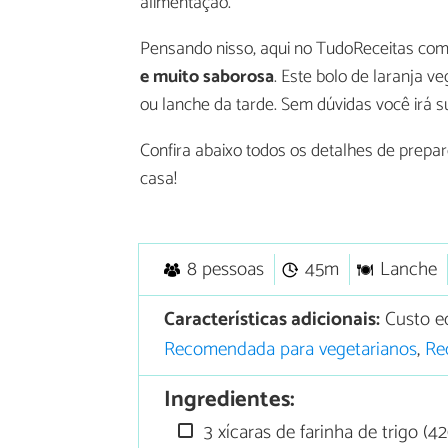
alimentação.
Pensando nisso, aqui no TudoReceitas co
e muito saborosa
. Este bolo de laranja
ou lanche da tarde. Sem dúvidas você irá 
Confira abaixo todos os detalhes de prepa
casa!
8 pessoas
45m
Lanche
Características adicionais:
Custo e
Recomendada para vegetarianos
,
Re
Ingredientes:
3 xícaras de farinha de trigo (4