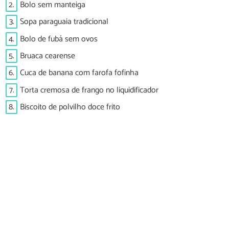
2.
Bolo sem manteiga
3.
Sopa paraguaia tradicional
4.
Bolo de fubá sem ovos
5.
Bruaca cearense
6.
Cuca de banana com farofa fofinha
7.
Torta cremosa de frango no liquidificador
8.
Biscoito de polvilho doce frito