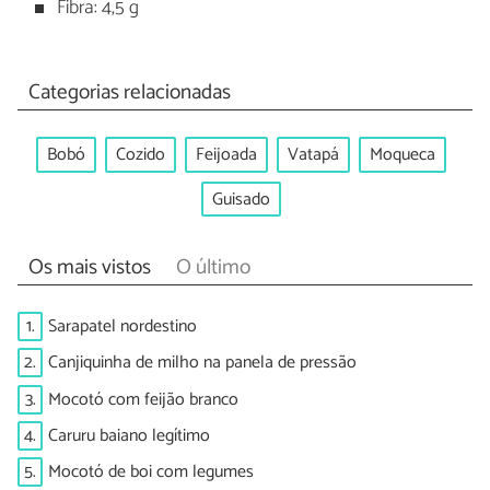
Fibra: 4,5 g
Categorias relacionadas
Bobó
Cozido
Feijoada
Vatapá
Moqueca
Guisado
Os mais vistos
O último
1.
Sarapatel nordestino
2.
Canjiquinha de milho na panela de pressão
3.
Mocotó com feijão branco
4.
Caruru baiano legítimo
5.
Mocotó de boi com legumes