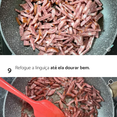
Refogue a linguiça
até ela dourar bem.
9