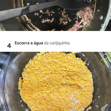
Escorra a água
da canjiquinha.
4