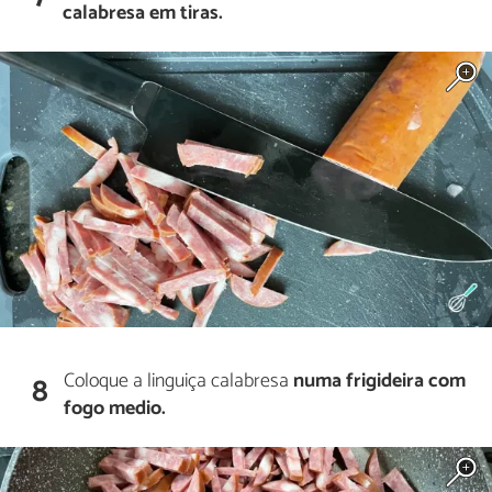
calabresa em tiras.
Coloque a linguiça calabresa
numa frigideira com
8
fogo medio.