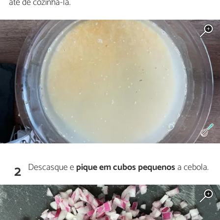
até de cozinhá-la.
Descasque e
pique em cubos pequenos
a cebola.
2